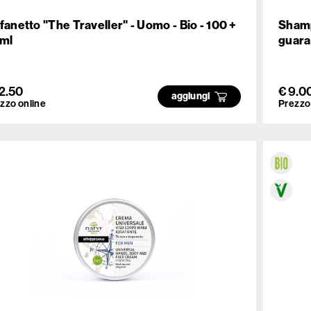
fanetto "The Traveller" - Uomo - Bio - 100 +
Shamp
ml
guara
12.50
€ 9.0
aggiungi
zzo online
Prezzo