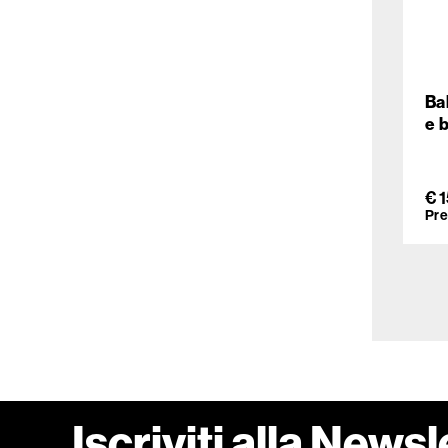
Ba
e 
€ 
Pre
Iscriviti alla Newsl