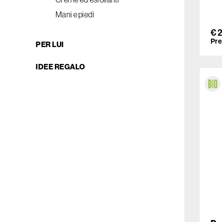
ALTROMERCATO PER NATURASÌ
Mani e piedi
€ 
Pre
PER LUI
IDEE REGALO