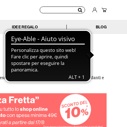
IDEE REGALO
BLOG
|
essenziale di bergamotto alle proprietà antiossidanti e