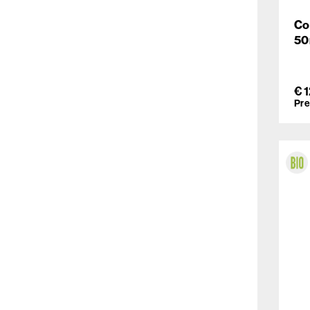
Co
50
€ 
Pre