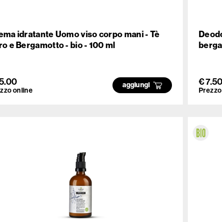
ema idratante Uomo viso corpo mani - Tè
Deodo
ro e Bergamotto - bio - 100 ml
berga
15.00
€ 7.5
aggiungi
zzo online
Prezzo