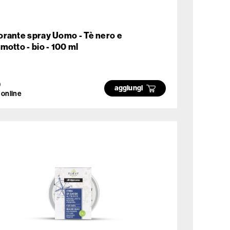
rante spray Uomo - Tè nero e
motto - bio - 100 ml
0
aggiungi
 online