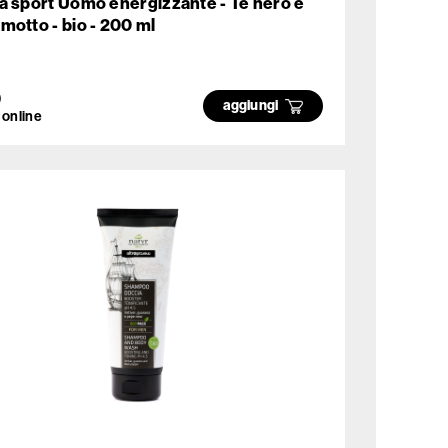
a sport Uomo energizzante - Tè nero e
motto - bio - 200 ml
0
aggiungi
 online