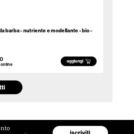
a barba - nutriente e modellante - bio -
00
aggiungi
 online
ti
ento
iscriviti