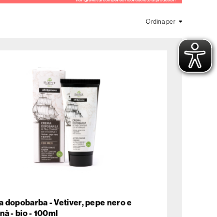
Ordina per
 dopobarba - Vetiver, pepe nero e
nà - bio - 100ml