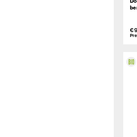
Do
be
€ 
Pre