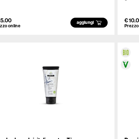
25.00
€ 10.
aggiungi
zzo online
Prezzo