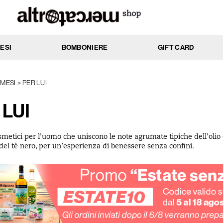
ESI
BOMBONIERE
GIFT CARD
MENTO
AZIONE
MESI
PER LUI
ssi
Anti-age
 LUI
cchi
Antibatterica
rati
Elasticizzante
nti
Emolliente
smetici per l’uomo che uniscono le note agrumate tipiche dell’olio 
Idratante
 del tè nero, per un’esperienza di benessere senza confini.
ti
Lenitiva
e
Nutriente
 e impure
Protettiva
li e delicate
Rassodante
he
Riattivante
li
Riequilibrante