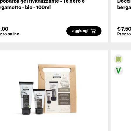
pobarba gel rivitalizzante - Tè nero e
Docci
rgamotto - bio - 100ml
berga
9.00
€ 7.5
aggiungi
zzo online
Prezzo