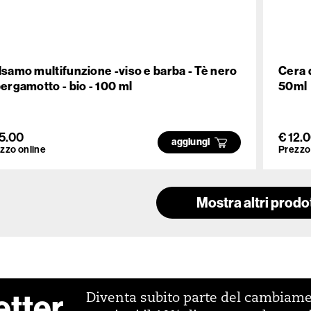
lsamo multifunzione -viso e barba - Tè nero
Cera d
bergamotto - bio - 100 ml
50ml
15.00
€ 12.
aggiungi
zzo online
Prezzo
Mostra altri prodot
etter
Diventa subito parte del cambiam