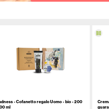
Rigenerante
Tonificante
ndness - Cofanetto regalo Uomo - bio - 200
Crema
100 ml
guara