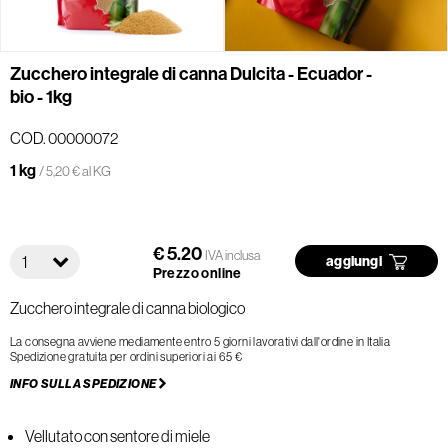
Zucchero integrale di canna Dulcita - Ecuador -
bio - 1kg
COD. 00000072
1 kg
/ 5,20 € al KG
€ 5.20
IVA inclusa
1
aggiungi
Prezzo online
Zucchero integrale di canna biologico
La consegna avviene mediamente entro 5 giorni lavorativi dall'ordine in Italia
Spedizione gratuita per ordini superiori ai 65 €
INFO SULLA SPEDIZIONE
Vellutato con sentore di miele