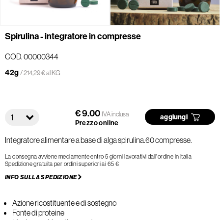
Spirulina - integratore in compresse
COD. 00000344
42g
/ 214,29 € al KG
€ 9.00
IVA inclusa
1
aggiungi
Prezzo online
Integratore alimentare a base di alga spirulina.60 compresse.
La consegna avviene mediamente entro 5 giorni lavorativi dall'ordine in Italia
Spedizione gratuita per ordini superiori ai 65 €
INFO SULLA SPEDIZIONE
Azione ricostituente e di sostegno
Fonte di proteine