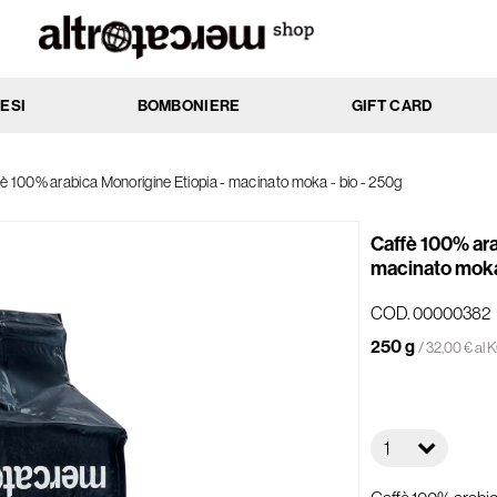
ESI
BOMBONIERE
GIFT CARD
MENTO
AZIONE
è 100% arabica Monorigine Etiopia - macinato moka - bio - 250g
ssi
Anti-age
cchi
Antibatterica
Caffè 100% ara
rati
Elasticizzante
macinato moka 
nti
Emolliente
COD. 00000382
Idratante
250 g
ti
Lenitiva
/ 32,00 € al 
e
Nutriente
 e impure
Protettiva
li e delicate
Rassodante
1
he
Riattivante
li
Riequilibrante