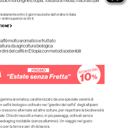
a bio monorigine Etiopia. Tostatura media, macinato per
iamente entro 5 giorni lavorativi dall'ordine in Italia
 ordini superiori ai 65 €
ZIONE
caffè molto aromatico e fruttato
ltura da agricoltura biologica
rdini del caffè in Etiopia con metodi sostenibili
 gamma aromatica, caratterizzato da una speciale varietà di
un caffè biologico coltivato nei “giardini del caffè” degli altipiani
e crescono alternate ad altre colture, per rispettare la biodiversità
tale. Chicchi raccolti a mano, in più passaggi, coltivati senza
packaging riciclabile (senza alluminio). Un viaggio nel gusto
o per la terra e per chi la lavora.