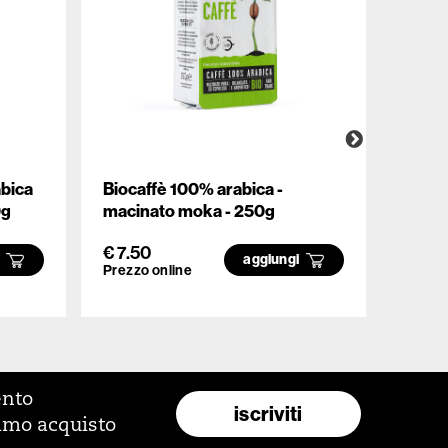
abica
Biocaffè 100% arabica -
Bioca
0g
macinato moka - 250g
macin
€ 7.50
€ 7.5
i
aggiungi
Prezzo online
Prezzo
ento
iscriviti
rimo acquisto