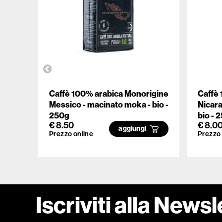
Caffè 100% arabica Monorigine
Caffè
Messico - macinato moka - bio -
Nicara
250g
bio - 
€ 8.50
€ 8.0
aggiungi
Prezzo online
Prezzo 
Iscriviti alla Newsl