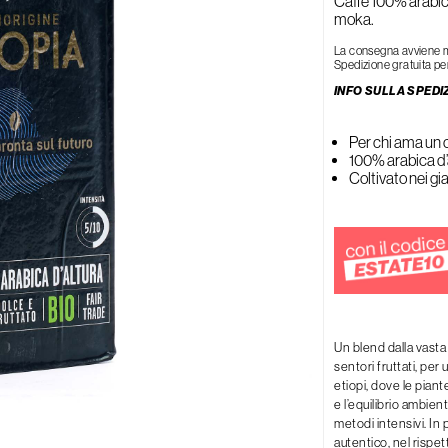
Caffè 100% arabic
Rigenerante
moka.
Tonificante
La consegna avviene med
Spedizione gratuita per
INFO SULLA SPEDI
Per chi ama un 
100% arabica d’a
Coltivato nei gia
Un blend dalla vasta
sentori fruttati, per 
etiopi, dove le piant
e l’equilibrio ambien
metodi intensivi. In 
autentico, nel rispett