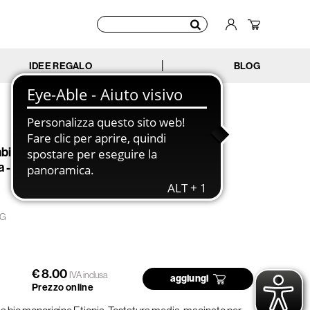
IDEE REGALO
BLOG
|
bica Monorigine Etiopia -
- bio - 250g
KG
€ 8.00
IVA inclusa
aggiungi
Prezzo online