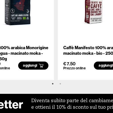
 100% arabica Monorigine
Caffè Manifesto 100% ar
gua - macinato moka -
macinato moka - bio - 25
250g
0
€ 7.50
aggiungi
aggiung
online
Prezzo online
etter
Diventa subito parte del cambiam
e ottieni il 10% di sconto sul tuo p