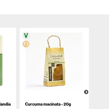
landia
Curcuma macinata - 20g
Birra