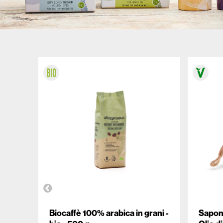
ALTROMERCATO PER NATURASÌ
Biocaffè 100% arabica in grani -
Sapone