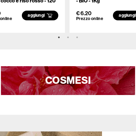
i cocco e riso rosso - 120
- BIO - 1Kg
0
€ 6.20
aggiungi
aggiung
online
Prezzo online
COSMESI