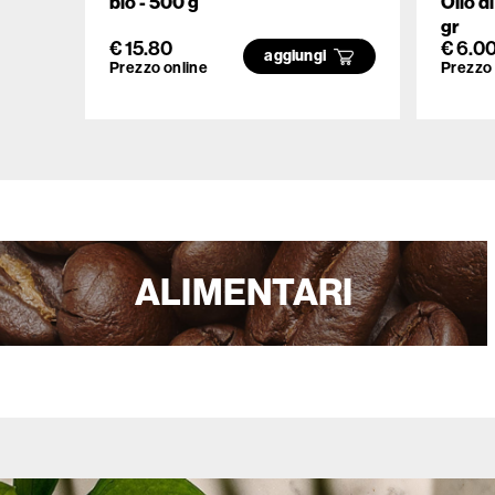
bio - 500 g
Olio d
gr
€ 15.80
€ 6.0
aggiungi
Prezzo online
Prezzo 
ALIMENTARI