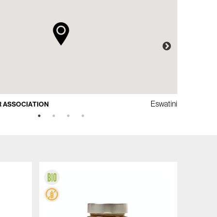
Eswatini
R ASSOCIATION
MSS