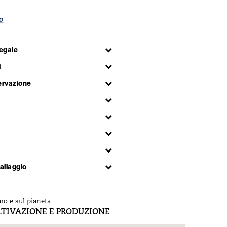
eo
egale
i
ervazione
allaggio
mo e sul pianeta
L'impatto su
LTIVAZIONE E PRODUZIONE
LUOGO DI