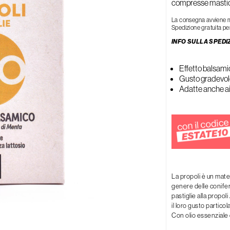
compresse mastic
Rigenerante
Tonificante
La consegna avviene med
Spedizione gratuita per
INFO SULLA SPEDI
Effetto balsamic
Gusto gradevole
Adatte anche a
La propoli è un mate
genere delle conifer
pastiglie alla propo
il loro gusto partic
Con olio essenziale 