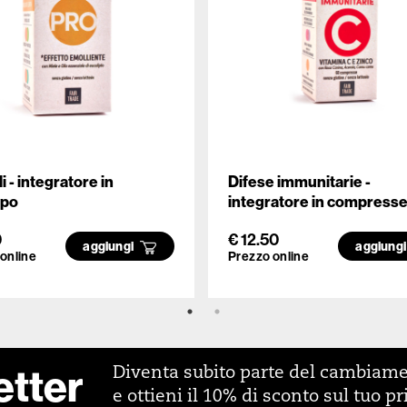
i - integratore in
Difese immunitarie -
ppo
integratore in compress
0
€ 12.50
aggiungi
aggiung
online
Prezzo online
etter
Diventa subito parte del cambiam
e ottieni il 10% di sconto sul tuo p