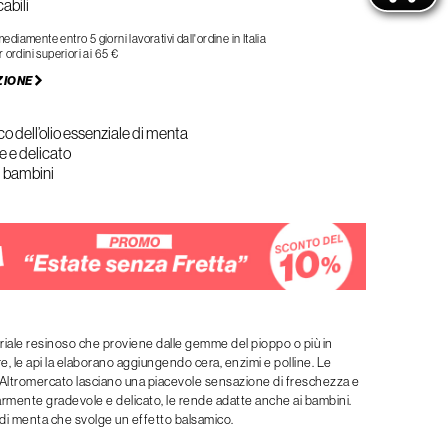
abili
iamente entro 5 giorni lavorativi dall'ordine in Italia
 ordini superiori ai 65 €
ZIONE
o dell’olio essenziale di menta
 e delicato
i bambini
riale resinoso che proviene dalle gemme del pioppo o più in
e, le api la elaborano aggiungendo cera, enzimi e polline. Le
li Altromercato lasciano una piacevole sensazione di freschezza e
olarmente gradevole e delicato, le rende adatte anche ai bambini.
di menta che svolge un effetto balsamico.