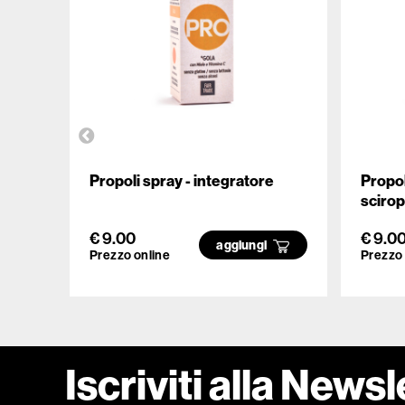
Propoli spray - integratore
Propol
sciro
€ 9.00
€ 9.0
aggiungi
Prezzo online
Prezzo 
Iscriviti alla Newsl