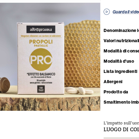
Guarda il vid
Denominazione l
Valori nutrizional
Modalità di cons
Modalità d'uso
Lista ingredienti
Allergeni
Prodotto da
Smaltimento imb
L'impatto sull'uo
LUOGO DI CO