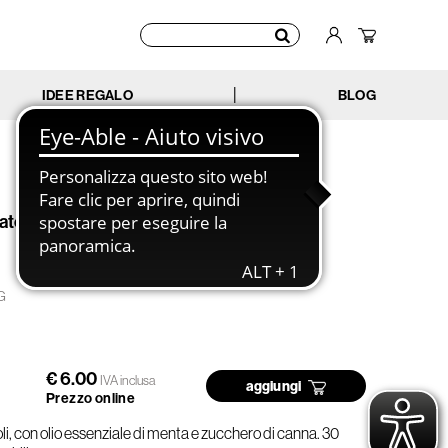
IDEE REGALO
BLOG
|
atore in pastiglie
KG
€ 6.00
IVA inclusa
aggiungi
Prezzo online
oli, con olio essenziale di menta e zucchero di canna. 30