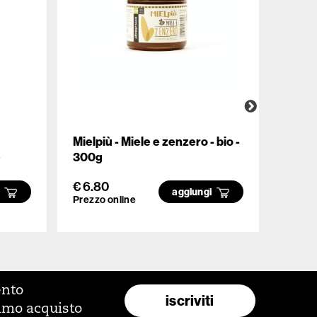
Mielpiù - Miele e zenzero - bio -
Baoba
e
300g
€ 6.80
€ 12.
i
aggiungi
Prezzo online
Prezzo
ento
iscriviti
rimo acquisto