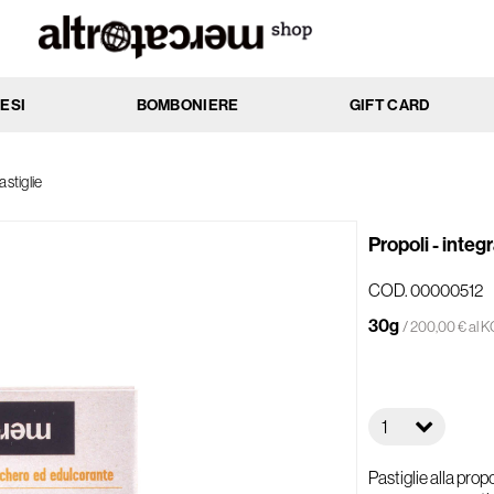
ESI
BOMBONIERE
GIFT CARD
MENTO
AZIONE
astiglie
ssi
Anti-age
cchi
Antibatterica
Propoli - integr
rati
Elasticizzante
nti
Emolliente
COD. 00000512
Idratante
30g
/ 200,00 € al 
ti
Lenitiva
e
Nutriente
 e impure
Protettiva
1
li e delicate
Rassodante
he
Riattivante
Pastiglie alla prop
li
Riequilibrante