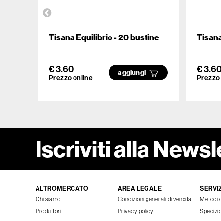
Tisana Equilibrio - 20 bustine
Tisana
€ 3.60
€ 3.6
aggiungi
Prezzo online
Prezzo 
Iscriviti alla Newsl
ALTROMERCATO
AREA LEGALE
SERVIZ
Chi siamo
Condizioni generali di vendita
Metodi 
Produttori
Privacy policy
Spedizi