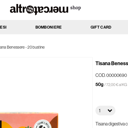
ESI
BOMBONIERE
GIFT CARD
MENTO
AZIONE
sana Benessere - 20 bustine
ssi
Anti-age
cchi
Antibatterica
Tisana Benesse
rati
Elasticizzante
nti
Emolliente
COD. 00000690
Idratante
50g
/ 72,00 € al KG
ti
Lenitiva
e
Nutriente
 e impure
Protettiva
1
li e delicate
Rassodante
he
Riattivante
Tisana digestiva 
li
Riequilibrante