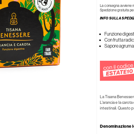
Rigenerante
La consegna avviene med
Spedizione gratuita per
Tonificante
INFO SULLA SPEDI
Funzione digest
Con frutta radic
Sapore agrumat
La Tisana Benessere
L'arancia e la carota
intestinali. Questo p
Denominazione l