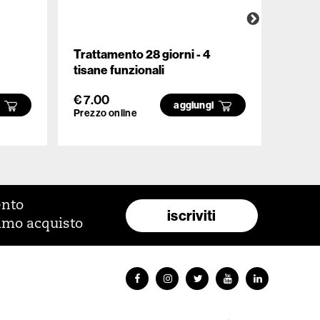
Trattamento 28 giorni - 4
Pausa
tisane funzionali
Tisan
€ 7.00
€ 8.0
i
aggiungi
Prezzo online
Prezzo
ento
iscriviti
rimo acquisto