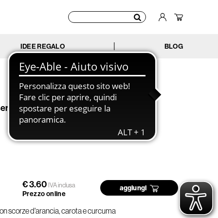
IDEE REGALO
BLOG
|
re - 20 bustine
€ 3.60
IVA inclusa
aggiungi
Prezzo online
con scorze d'arancia, carota e curcuma