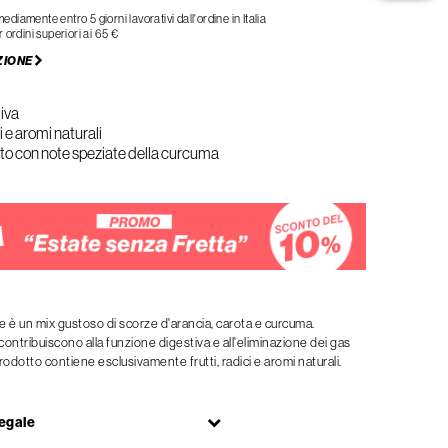
iamente entro 5 giorni lavorativi dall'ordine in Italia
 ordini superiori ai 65 €
ZIONE
iva
i e aromi naturali
o con note speziate della curcuma
 è un mix gustoso di scorze d'arancia, carota e curcuma.
 contribuiscono alla funzione digestiva e all'eliminazione dei gas
rodotto contiene esclusivamente frutti, radici e aromi naturali.
egale