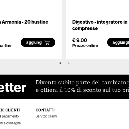
 Armonia - 20 bustine
Digestivo - integratore in
compresse
0
€ 9.00
aggiungi
aggiung
online
Prezzo online
etter
Diventa subito parte del cambiam
e ottieni il 10% di sconto sul tuo p
IO CLIENTI
CONTATTI
di pagamento
Servizio clienti
oni e consegna