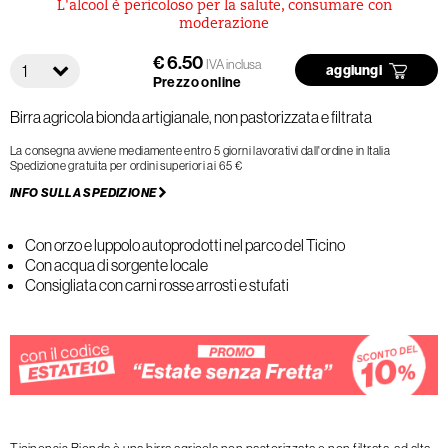
L'alcool è pericoloso per la salute, consumare con
moderazione
€ 6.50
IVA inclusa
1
aggiungi
Prezzo online
Birra agricola bionda artigianale, non pastorizzata e filtrata
La consegna avviene mediamente entro 5 giorni lavorativi dall'ordine in Italia
Spedizione gratuita per ordini superiori ai 65 €
INFO SULLA SPEDIZIONE
Con orzo e luppolo autoprodotti nel parco del Ticino
Con acqua di sorgente locale
Consigliata con carni rosse arrosti e stufati
Ticinensis Bionda è una birra agricola non pastorizzata e non filtrata, ad alta