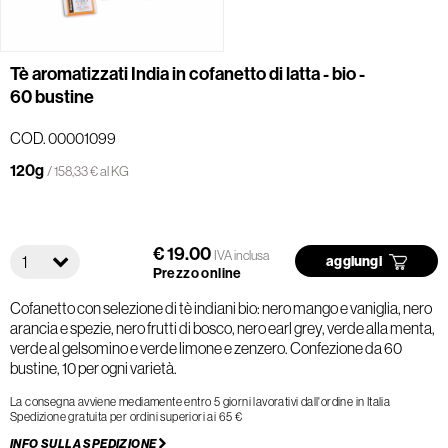
Tè aromatizzati India in cofanetto di latta - bio -
60 bustine
COD. 00001099
120g
/ 158,33 € al KG
€ 19.00
IVA inclusa
1
aggiungi
Prezzo online
Cofanetto con selezione di tè indiani bio: nero mango e vaniglia, nero
arancia e spezie, nero frutti di bosco, nero earl grey, verde alla menta,
verde al gelsomino e verde limone e zenzero. Confezione da 60
bustine, 10 per ogni varietà.
La consegna avviene mediamente entro 5 giorni lavorativi dall'ordine in Italia
Spedizione gratuita per ordini superiori ai 65 €
INFO SULLA SPEDIZIONE