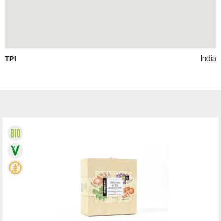
India
TPI