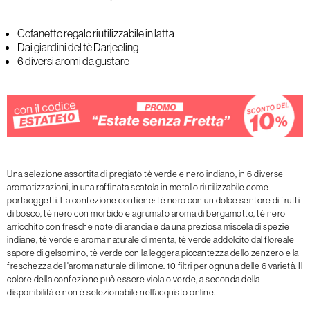
Cofanetto regalo riutilizzabile in latta
Dai giardini del tè Darjeeling
6 diversi aromi da gustare
Una selezione assortita di pregiato tè verde e nero indiano, in 6 diverse
aromatizzazioni, in una raffinata scatola in metallo riutilizzabile come
portaoggetti. La confezione contiene: tè nero con un dolce sentore di frutti
di bosco, tè nero con morbido e agrumato aroma di bergamotto, tè nero
arricchito con fresche note di arancia e da una preziosa miscela di spezie
indiane, tè verde e aroma naturale di menta, tè verde addolcito dal floreale
sapore di gelsomino, tè verde con la leggera piccantezza dello zenzero e la
freschezza dell'aroma naturale di limone. 10 filtri per ognuna delle 6 varietà. Il
colore della confezione può essere viola o verde, a seconda della
disponibilità e non è selezionabile nell’acquisto online.