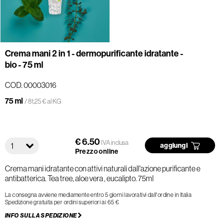
Crema mani 2 in 1 - dermopurificante idratante -
bio - 75 ml
COD. 00003016
75 ml
/ 81,25 € al KG
€ 6.50
IVA inclusa
1
aggiungi
Prezzo online
Crema mani idratante con attivi naturali dall'azione purificante e
antibatterica. Tea tree, aloe vera , eucalipto. 75ml
La consegna avviene mediamente entro 5 giorni lavorativi dall'ordine in Italia
Spedizione gratuita per ordini superiori ai 65 €
INFO SULLA SPEDIZIONE