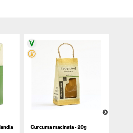
landia
Curcuma macinata - 20g
Birra