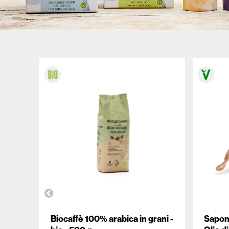
ALTROMERCATO PER NATURASÌ
Biocaffè 100% arabica in grani -
Sapone