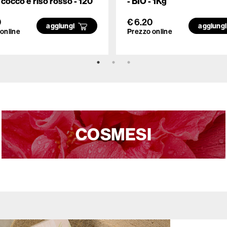
i cocco e riso rosso - 120
- BIO - 1Kg
0
€ 6.20
aggiungi
aggiung
online
Prezzo online
COSMESI