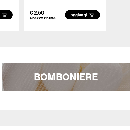
- 750
€ 2.50
€ 6.5
i
aggiungi
Prezzo online
Prezzo
BOMBONIERE