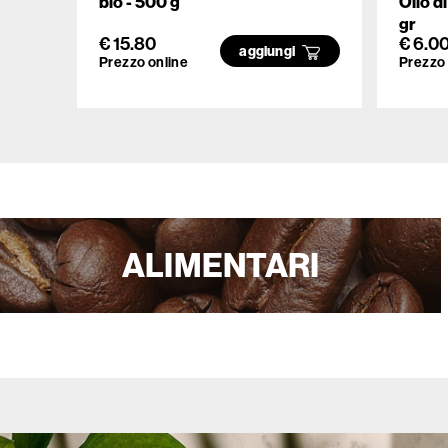
bio - 500 g
Olio d
gr
€ 15.80
€ 6.0
aggiungi
Prezzo online
Prezzo 
ALIMENTARI