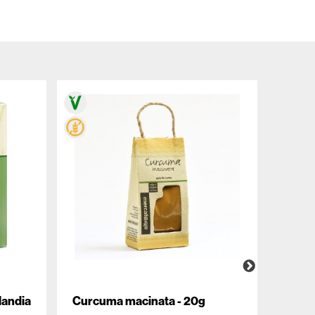
landia
Curcuma macinata - 20g
Birra