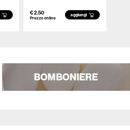
- 750
€ 2.50
€ 6.5
i
aggiungi
Prezzo online
Prezzo
BOMBONIERE