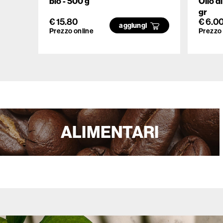
bio - 500 g
Olio d
gr
€ 15.80
€ 6.0
aggiungi
Prezzo online
Prezzo 
ALIMENTARI