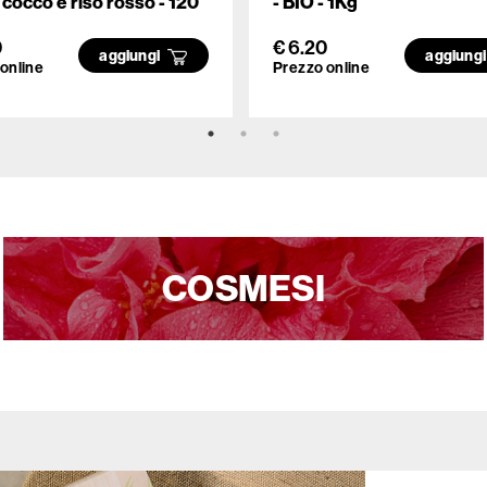
i cocco e riso rosso - 120
- BIO - 1Kg
0
€ 6.20
aggiungi
aggiung
online
Prezzo online
COSMESI