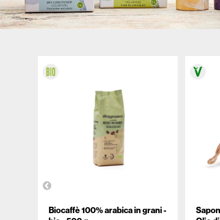
ALTROMERCATO PER NATURASÌ
Biocaffè 100% arabica in grani -
Sapone