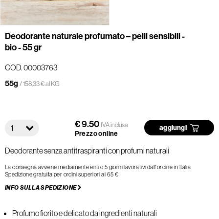
Deodorante naturale profumato – pelli sensibili -
bio - 55 gr
COD. 00003763
55g
/ 158,33 € al KG
€ 9.50
IVA inclusa
1
aggiungi
Prezzo online
Deodorante senza antitraspiranti con profumi naturali
La consegna avviene mediamente entro 5 giorni lavorativi dall'ordine in Italia
Spedizione gratuita per ordini superiori ai 65 €
INFO SULLA SPEDIZIONE
Profumo fiorito e delicato da ingredienti naturali