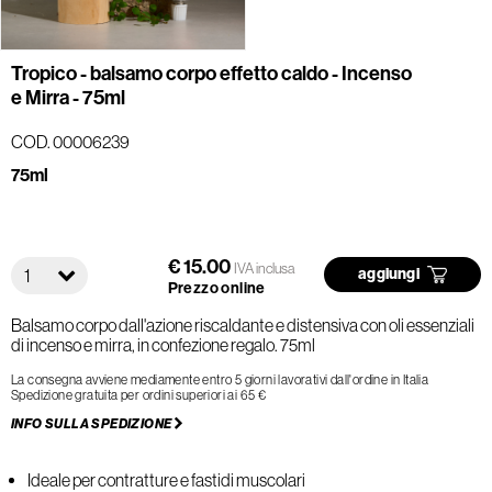
Tropico - balsamo corpo effetto caldo - Incenso
e Mirra - 75ml
COD. 00006239
75ml
€ 15.00
IVA inclusa
1
aggiungi
Prezzo online
Balsamo corpo dall'azione riscaldante e distensiva con oli essenziali
di incenso e mirra, in confezione regalo. 75ml
La consegna avviene mediamente entro 5 giorni lavorativi dall'ordine in Italia
Spedizione gratuita per ordini superiori ai 65 €
INFO SULLA SPEDIZIONE
Ideale per contratture e fastidi muscolari