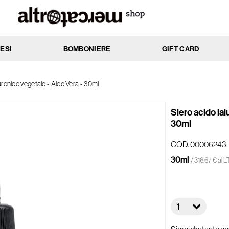
ESI
BOMBONIERE
GIFT CARD
MENTO
AZIONE
luronico vegetale - Aloe Vera - 30ml
ssi
Anti-age
cchi
Antibatterica
Siero acido ial
rati
Elasticizzante
30ml
nti
Emolliente
COD. 00006243
Idratante
30ml
ti
Lenitiva
/ 316,67 € al L
e
Nutriente
 e impure
Protettiva
li e delicate
Rassodante
1
he
Riattivante
li
Riequilibrante