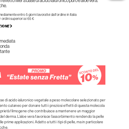
 effetto filler a base di acido ialuronico puro e aloe vera.
che.
iamente entro 5 giorni lavorativi dall'ordine in Italia
 ordini superiori ai 65 €
ZIONE
immediata
fonda
ratante
se di acido ialuronico vegetale a peso molecolare selezionato per
nto cutaneo per donare tutti i preziosi effetti di questa molecola
roprietà filmogene che contribuisce a mantenere un maggior
el derma. L’aloe vera favorisce l’assorbimento rendendo la pelle
lle prime applicazioni. Adatto a tutti i tipi di pelle, ma in particolare
cche.