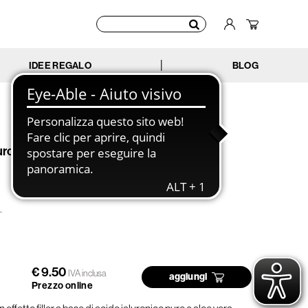
IDEE REGALO
BLOG
|
uronico vegetale - Aloe Vera -
T
€ 9.50
IVA inclusa
aggiungi
Prezzo online