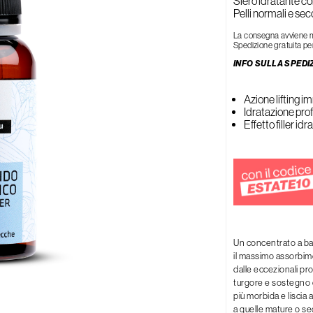
Siero idratante con
Rigenerante
Pelli normali e sec
Tonificante
La consegna avviene med
Spedizione gratuita per
INFO SULLA SPEDI
Azione lifting 
Idratazione pro
Effetto filler id
Un concentrato a ba
il massimo assorbime
dalle eccezionali p
turgore e sostegno d
più morbida e liscia a
a quelle mature o se