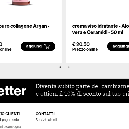
puro collagene Argan -
crema viso idratante - Al
vera e Ceramidi - 50 ml
0
€ 20.50
aggiungi
aggiung
online
Prezzo online
etter
Diventa subito parte del cambiam
e ottieni il 10% di sconto sul tuo p
IO CLIENTI
CONTATTI
di pagamento
Servizio clienti
oni e consegna