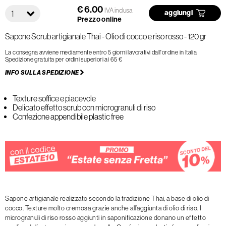
€ 6.00
IVA inclusa
1
aggiungi
Prezzo online
Sapone Scrub artigianale Thai - Olio di cocco e riso rosso - 120 gr
La consegna avviene mediamente entro 5 giorni lavorativi dall'ordine in Italia
Spedizione gratuita per ordini superiori ai 65 €
INFO SULLA SPEDIZIONE
Texture soffice e piacevole
Delicato effetto scrub con microgranuli di riso
Confezione appendibile plastic free
Sapone artigianale realizzato secondo la tradizione Thai, a base di olio di
cocco. Texture molto cremosa grazie anche all’aggiunta di olio di riso. I
microgranuli di riso rosso aggiunti in saponificazione donano un effetto