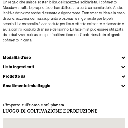
Un regalo che unisce sostenibilità, delicatezza e solidarietà. Il cofanetto
Meadow sfrutta le proprietà dei fiori d’altura , tra cui la camomilla delle Ande,
lenitiva detox ma anche rilassante e rigenerante. Trattamento ideale in caso
di acne, eczema, dermatite, prurito e psoriasi e in generale per le pelli
sensibili. La camomilla è conosciuta per il suo effetto calmante e rilassante e
aiuta contro i disturbi di ansia e del sonno. La face mist può essere utilizzata
da nebulizzare sul cuscino per facilitare il sonno. Confezionato in elegante
cofanetto in carta
Modalità d'uso
Lista ingredienti
Prodotto da
Smaltimento imballaggio
L'impatto sull'uomo e sul pianeta
LUOGO DI COLTIVAZIONE E PRODUZIONE