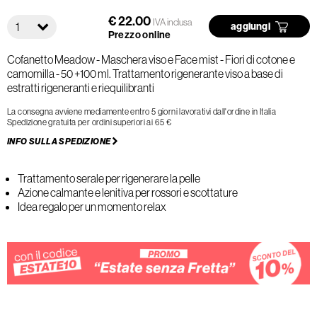
€ 22.00
IVA inclusa
1
aggiungi
Prezzo online
Cofanetto Meadow - Maschera viso e Face mist - Fiori di cotone e
camomilla - 50 +100 ml. Trattamento rigenerante viso a base di
estratti rigeneranti e riequilibranti
La consegna avviene mediamente entro 5 giorni lavorativi dall'ordine in Italia
Spedizione gratuita per ordini superiori ai 65 €
INFO SULLA SPEDIZIONE
Trattamento serale per rigenerare la pelle
Azione calmante e lenitiva per rossori e scottature
Idea regalo per un momento relax