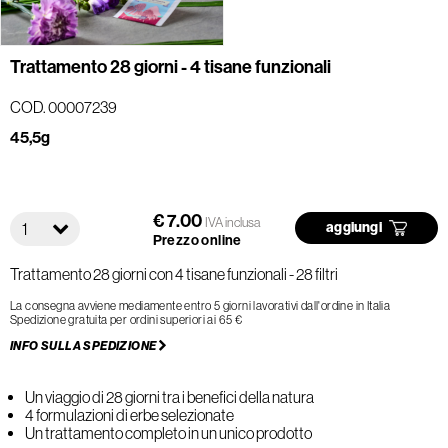
Trattamento 28 giorni - 4 tisane funzionali
COD. 00007239
45,5g
€ 7.00
IVA inclusa
1
aggiungi
Prezzo online
Trattamento 28 giorni con 4 tisane funzionali - 28 filtri
La consegna avviene mediamente entro 5 giorni lavorativi dall'ordine in Italia
Spedizione gratuita per ordini superiori ai 65 €
INFO SULLA SPEDIZIONE
Un viaggio di 28 giorni tra i benefici della natura
4 formulazioni di erbe selezionate
Un trattamento completo in un unico prodotto