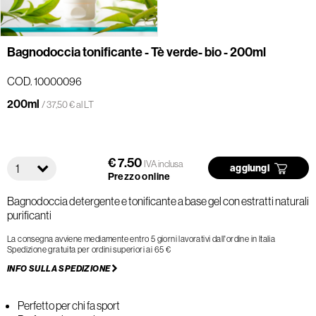
Bagnodoccia tonificante - Tè verde- bio - 200ml
COD. 10000096
200ml
/ 37,50 € al LT
€ 7.50
IVA inclusa
1
aggiungi
Prezzo online
Bagnodoccia detergente e tonificante a base gel con estratti naturali
purificanti
La consegna avviene mediamente entro 5 giorni lavorativi dall'ordine in Italia
Spedizione gratuita per ordini superiori ai 65 €
INFO SULLA SPEDIZIONE
Perfetto per chi fa sport