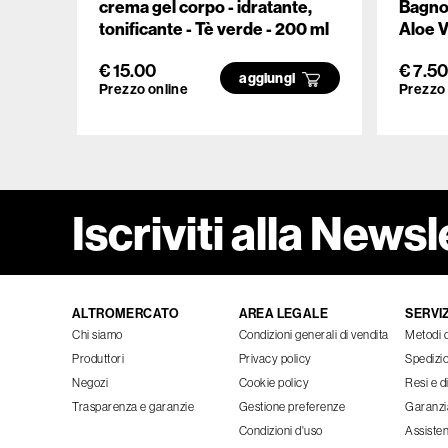
crema gel corpo - idratante,
Bagnod
tonificante - Tè verde - 200 ml
Aloe V
€ 15.00
€ 7.50
aggiungi
Prezzo online
Prezzo 
Iscriviti alla Newsl
ALTROMERCATO
AREA LEGALE
SERVIZ
Chi siamo
Condizioni generali di vendita
Metodi 
Produttori
Privacy policy
Spedizi
Negozi
Cookie policy
Resi e d
Trasparenza e garanzie
Gestione preferenze
Garanzi
Condizioni d'uso
Assisten