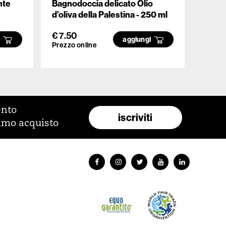
nte
Bagnodoccia delicato Olio
Bagno
d’oliva della Palestina - 250 ml
damas
ml
€ 7.50
€ 9.5
i
aggiungi
Prezzo online
Prezzo
ento
iscriviti
rimo acquisto