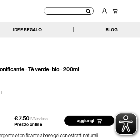
IDEE REGALO
BLOG
|
nificante - Tè verde- bio - 200ml
LT
€ 7.50
IVA inclusa
aggiungi
Prezzo online
ente e tonificante a base gel con estratti naturali