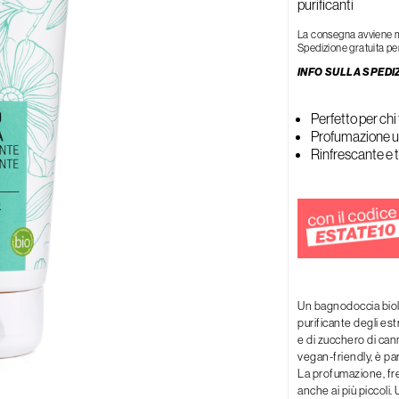
purificanti
Rigenerante
Tonificante
La consegna avviene med
Spedizione gratuita per
INFO SULLA SPEDI
Perfetto per chi 
Profumazione u
Rinfrescante e 
Un bagnodoccia biolo
purificante degli est
e di zucchero di can
vegan-friendly, è par
La profumazione, fre
anche ai più piccoli.