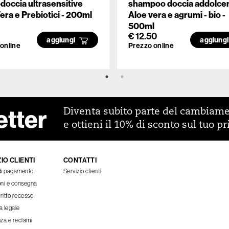
occia ultrasensitive
shampoo doccia addolce
era e Prebiotici - 200ml
Aloe vera e agrumi - bio -
500ml
€ 12.50
aggiungi
aggiung
online
Prezzo online
etter
Diventa subito parte del cambiam
e ottieni il 10% di sconto sul tuo p
IO CLIENTI
CONTATTI
di pagamento
Servizio clienti
oni e consegna
iritto recesso
a legale
za e reclami