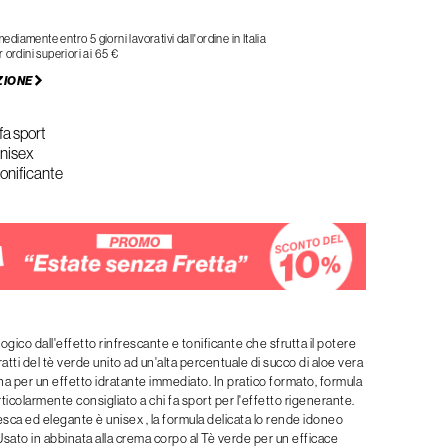
iamente entro 5 giorni lavorativi dall'ordine in Italia
 ordini superiori ai 65 €
ZIONE
fa sport
nisex
tonificante
gico dall'effetto rinfrescante e tonificante che sfrutta il potere
ratti del tè verde unito ad un'alta percentuale di succo di aloe vera
na per un effetto idratante immediato. In pratico formato, formula
ticolarmente consigliato a chi fa sport per l'effetto rigenerante.
sca ed elegante è unisex , la formula delicata lo rende idoneo
 Usato in abbinata alla crema corpo al Tè verde per un efficace