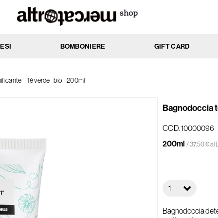
ESI
BOMBONIERE
GIFT CARD
MENTO
AZIONE
ficante - Tè verde- bio - 200ml
ssi
Anti-age
cchi
Antibatterica
Bagnodoccia to
rati
Elasticizzante
nti
Emolliente
COD. 10000096
Idratante
200ml
/ 37,50 € al 
ti
Lenitiva
e
Nutriente
 e impure
Protettiva
1
li e delicate
Rassodante
he
Riattivante
Bagnodoccia deterg
li
Riequilibrante