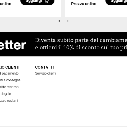
aggiungi
aggiung
online
Prezzo online
etter
Diventa subito parte del cambiam
e ottieni il 10% di sconto sul tuo p
IO CLIENTI
CONTATTI
di pagamento
Servizio clienti
oni e consegna
iritto recesso
a legale
za e reclami