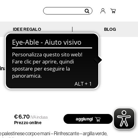
IDEE REGALO
BLOG
|
na - Argilla verde - 90g
€ 6.70
IVA inclusa
aggiungi
Prezzo online
 palestinese corpo e mani – Rinfrescante – argilla verde,