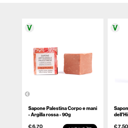
Sapone Palestina Corpo e mani
Sapone
- Argilla rossa - 90g
dell'H
€ 6.70
€ 7.50