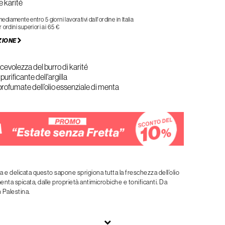
e karité
iamente entro 5 giorni lavorativi dall'ordine in Italia
 ordini superiori ai 65 €
ZIONE
cevolezza del burro di karité
purificante dell'argilla
profumate dell’olio essenziale di menta
a e delicata questo sapone sprigiona tutta la freschezza dell’olio
enta spicata, dalle proprietà antimicrobiche e tonificanti. Da
 Palestina.