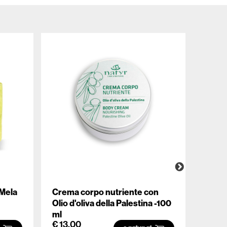
 Mela
Crema corpo nutriente con
Sapon
Olio d'oliva della Palestina -100
wash 
ml
€ 13.00
€ 7.5