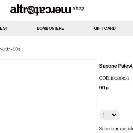
ESI
BOMBONIERE
GIFT CARD
MENTO
AZIONE
a verde - 90g
ssi
Anti-age
cchi
Antibatterica
Sapone Palesti
rati
Elasticizzante
nti
Emolliente
COD. 10000156
Idratante
90 g
ti
Lenitiva
e
Nutriente
 e impure
Protettiva
1
li e delicate
Rassodante
he
Riattivante
Sapone artigianale
li
Riequilibrante