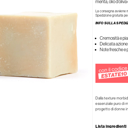
menta, olio d’oliva 
Rigenerante
Tonificante
La consegna avviene med
Spedizione gratuita per
INFO SULLA SPEDI
Cremosità e pia
Delicata azione 
Note fresche e 
Dalla texture morbid
essenziale puro di m
progetto di donne in
Lista ingredienti