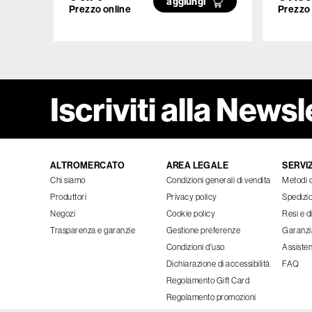
aggiungi
Prezzo online
Prezzo 
Iscriviti alla Newsl
ALTROMERCATO
AREA LEGALE
SERVIZ
Chi siamo
Condizioni generali di vendita
Metodi 
Produttori
Privacy policy
Spedizi
Negozi
Cookie policy
Resi e d
Trasparenza e garanzie
Gestione preferenze
Garanzi
Condizioni d'uso
Assisten
Dichiarazione di accessibilità
FAQ
Regolamento Gift Card
Regolamento promozioni