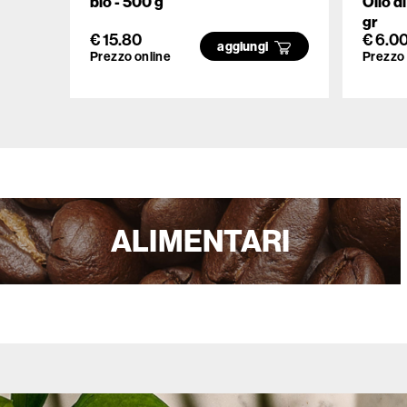
bio - 500 g
Olio d
gr
€ 15.80
€ 6.0
aggiungi
Prezzo online
Prezzo 
ALIMENTARI