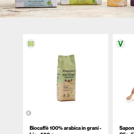
ALTROMERCATO PER NATURASÌ
Biocaffè 100% arabica in grani -
Sapone