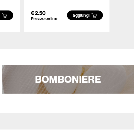
- 750
€ 2.50
€ 6.5
i
aggiungi
Prezzo online
Prezzo
BOMBONIERE