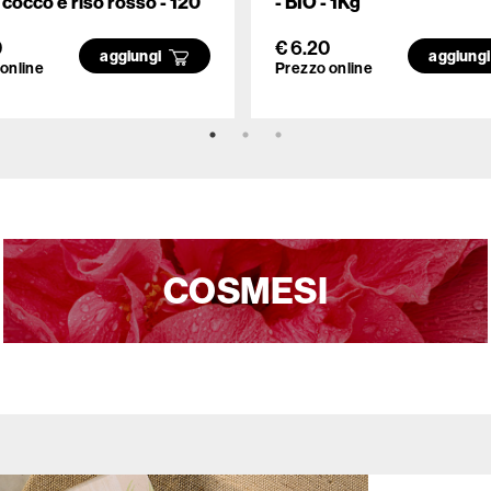
i cocco e riso rosso - 120
- BIO - 1Kg
0
€ 6.20
aggiungi
aggiung
online
Prezzo online
COSMESI