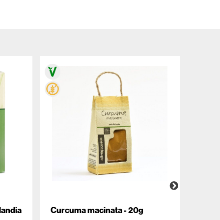
landia
Curcuma macinata - 20g
Birra