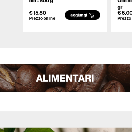
bio - 500 g
Olio d
gr
€ 15.80
€ 6.0
aggiungi
Prezzo online
Prezzo 
ALIMENTARI