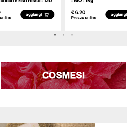
i cocco e riso rosso - 120
- BIO - 1Kg
0
€ 6.20
aggiungi
aggiung
online
Prezzo online
COSMESI