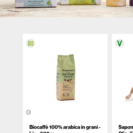
ALTROMERCATO PER NATURASÌ
Biocaffè 100% arabica in grani -
Sapone