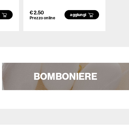
- 750
€ 2.50
€ 6.5
i
aggiungi
Prezzo online
Prezzo
BOMBONIERE