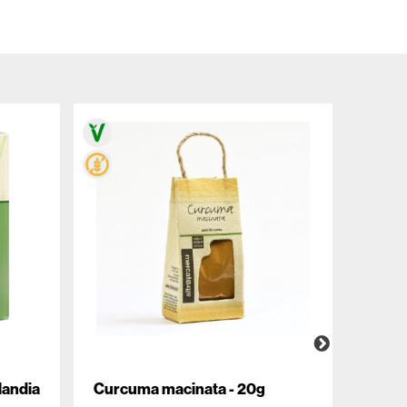
landia
Curcuma macinata - 20g
Birra