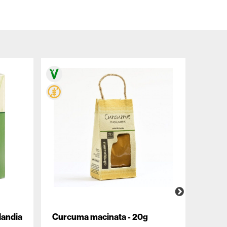
landia
Curcuma macinata - 20g
Birra