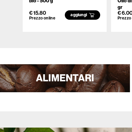
bio - 500 g
Olio d
gr
€ 15.80
€ 6.0
aggiungi
Prezzo online
Prezzo 
ALIMENTARI