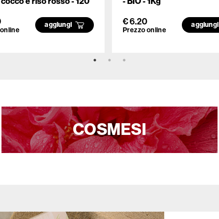
i cocco e riso rosso - 120
- BIO - 1Kg
0
€ 6.20
aggiungi
aggiung
online
Prezzo online
COSMESI