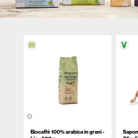
ALTROMERCATO PER NATURASÌ
Biocaffè 100% arabica in grani -
Sapone