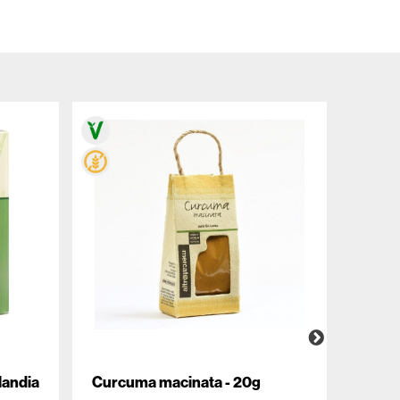
landia
Curcuma macinata - 20g
Birra