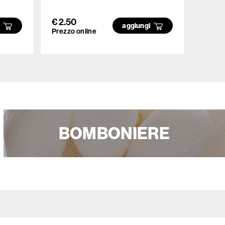
- 750
€ 2.50
€ 6.5
i
aggiungi
Prezzo online
Prezzo
BOMBONIERE