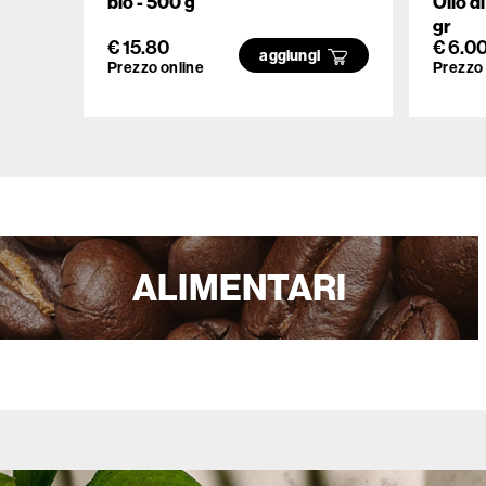
bio - 500 g
Olio d
gr
€ 15.80
€ 6.0
aggiungi
Prezzo online
Prezzo 
ALIMENTARI