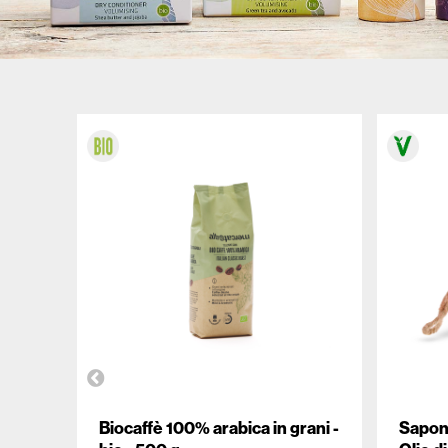
ALTROMERCATO PER NATURASÌ
Biocaffè 100% arabica in grani -
Sapone