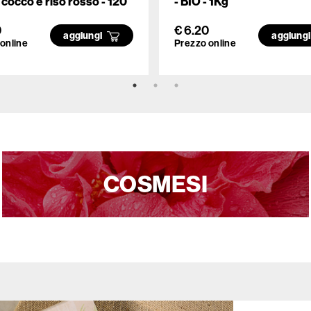
i cocco e riso rosso - 120
- BIO - 1Kg
0
€ 6.20
aggiungi
aggiung
online
Prezzo online
COSMESI